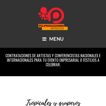
Skip
Main
Skip
Skip
Skip
to
to
to
links
navigation
content
primary
footer
sidebar
MENU
CONTRATACIONES DE ARTISTAS Y CONFERENCISTAS NACIONALES E
Header
INTERNACIONALES PARA TU EVENTO EMPRESARIAL O FESTEJOS A
Right
CELEBRAR.
Tropicales y gruperos