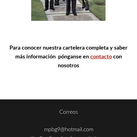
Para conocer nuestra cartelera completa y saber
más información pónganse en
contacto
con
nosotros
Footer
Secondary
Primary
Correos
Sidebar
Sidebar
mpbg9@hotmail.com