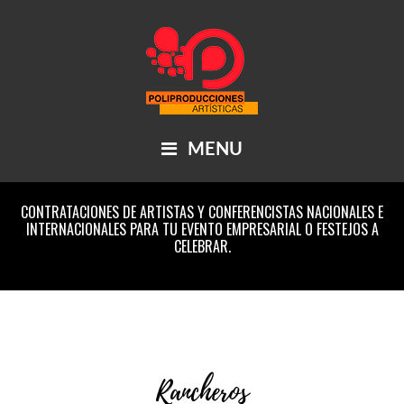
Skip
Main
Skip
Skip
Skip
to
to
to
links
navigation
content
primary
footer
sidebar
MENU
CONTRATACIONES DE ARTISTAS Y CONFERENCISTAS NACIONALES E
Header
INTERNACIONALES PARA TU EVENTO EMPRESARIAL O FESTEJOS A
Right
CELEBRAR.
Rancheros