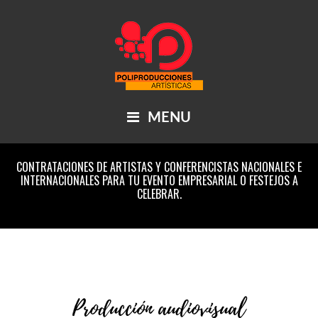
Skip
Main
Skip
Skip
Skip
to
to
to
links
navigation
content
primary
footer
sidebar
MENU
CONTRATACIONES DE ARTISTAS Y CONFERENCISTAS NACIONALES E
Header
INTERNACIONALES PARA TU EVENTO EMPRESARIAL O FESTEJOS A
Right
CELEBRAR.
Producción audiovisual