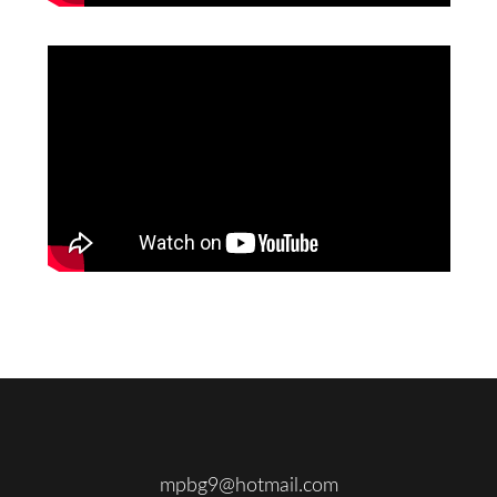
Footer
Secondary
Primary
Correos
Sidebar
Sidebar
mpbg9@hotmail.com